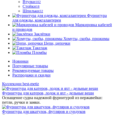
Втулки
102
Стойки
18
Шпильки
32
Фурнитура
для одежды, кожгалантереи
Маркировка кабелей
и проводов
Заклёпки
Хомуты, скобы, прижимы
Цепи, цепочки
Такелаж
Пломбы
Новинки
Популярные товары
Рекомендуемые товары
Распродажи и скидки
Коллекции best-metiz
Фурнитура для катеров, лодок и яхт - дельные вещи
Оснащение судна надежной фурнитурой из нержавейки:
петли, ручки и замки.
Фурнитура для шкатулок, футляров и сундуков