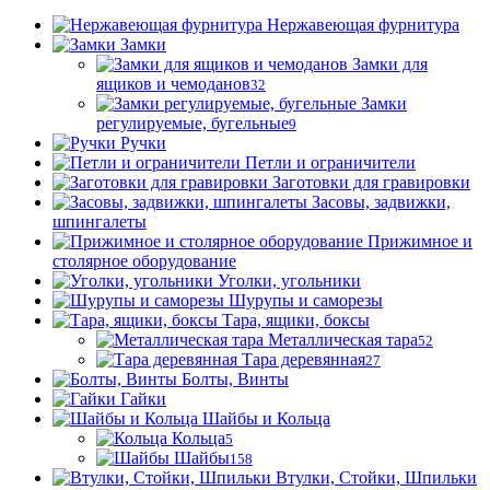
Нержавеющая фурнитура
Замки
Замки для
ящиков и чемоданов
32
Замки
регулируемые, бугельные
9
Ручки
Петли и ограничители
Заготовки для гравировки
Засовы, задвижки,
шпингалеты
Прижимное и
столярное оборудование
Уголки, угольники
Шурупы и саморезы
Тара, ящики, боксы
Металлическая тара
52
Тара деревянная
27
Болты, Винты
Гайки
Шайбы и Кольца
Кольца
5
Шайбы
158
Втулки, Стойки, Шпильки