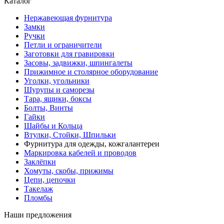
Каталог
Нержавеющая фурнитура
Замки
Ручки
Петли и ограничители
Заготовки для гравировки
Засовы, задвижки, шпингалеты
Прижимное и столярное оборудование
Уголки, угольники
Шурупы и саморезы
Тара, ящики, боксы
Болты, Винты
Гайки
Шайбы и Кольца
Втулки, Стойки, Шпильки
Фурнитура для одежды, кожгалантереи
Маркировка кабелей и проводов
Заклёпки
Хомуты, скобы, прижимы
Цепи, цепочки
Такелаж
Пломбы
Наши предложения