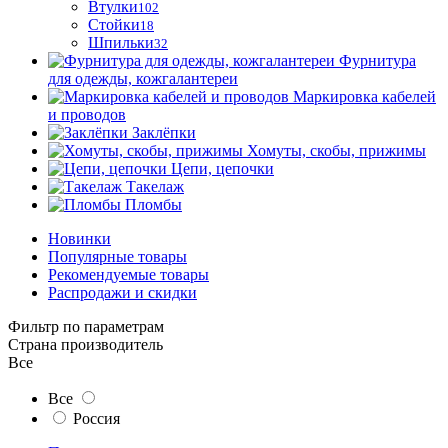
Втулки
102
Стойки
18
Шпильки
32
Фурнитура
для одежды, кожгалантереи
Маркировка кабелей
и проводов
Заклёпки
Хомуты, скобы, прижимы
Цепи, цепочки
Такелаж
Пломбы
Новинки
Популярные товары
Рекомендуемые товары
Распродажи и скидки
Фильтр по параметрам
Страна производитель
Все
Все
Россия