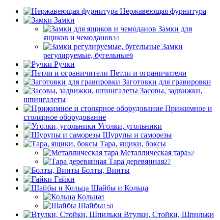
Нержавеющая фурнитура
Замки
Замки для
ящиков и чемоданов
34
Замки
регулируемые, бугельные
9
Ручки
Петли и ограничители
Заготовки для гравировки
Засовы, задвижки,
шпингалеты
Прижимное и
столярное оборудование
Уголки, угольники
Шурупы и саморезы
Тара, ящики, боксы
Металлическая тара
52
Тара деревянная
27
Болты, Винты
Гайки
Шайбы и Кольца
Кольца
5
Шайбы
158
Втулки, Стойки, Шпильки