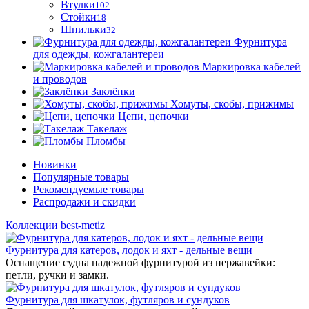
Втулки
102
Стойки
18
Шпильки
32
Фурнитура
для одежды, кожгалантереи
Маркировка кабелей
и проводов
Заклёпки
Хомуты, скобы, прижимы
Цепи, цепочки
Такелаж
Пломбы
Новинки
Популярные товары
Рекомендуемые товары
Распродажи и скидки
Коллекции best-metiz
Фурнитура для катеров, лодок и яхт - дельные вещи
Оснащение судна надежной фурнитурой из нержавейки:
петли, ручки и замки.
Фурнитура для шкатулок, футляров и сундуков