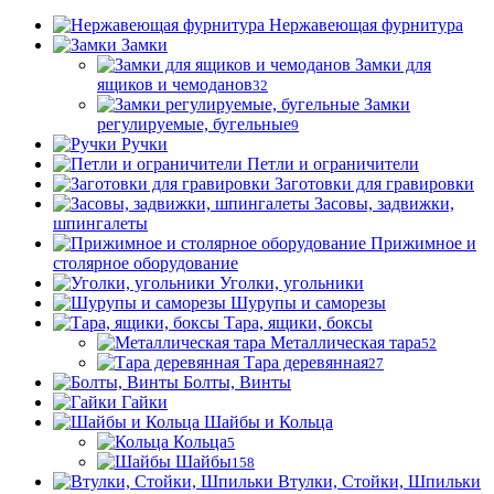
Нержавеющая фурнитура
Замки
Замки для
ящиков и чемоданов
32
Замки
регулируемые, бугельные
9
Ручки
Петли и ограничители
Заготовки для гравировки
Засовы, задвижки,
шпингалеты
Прижимное и
столярное оборудование
Уголки, угольники
Шурупы и саморезы
Тара, ящики, боксы
Металлическая тара
52
Тара деревянная
27
Болты, Винты
Гайки
Шайбы и Кольца
Кольца
5
Шайбы
158
Втулки, Стойки, Шпильки