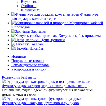
Втулки
102
Стойки
18
Шпильки
32
Фурнитура
для одежды, кожгалантереи
Маркировка кабелей
и проводов
Заклёпки
Хомуты, скобы, прижимы
Цепи, цепочки
Такелаж
Пломбы
Новинки
Популярные товары
Рекомендуемые товары
Распродажи и скидки
Коллекции best-metiz
Фурнитура для катеров, лодок и яхт - дельные вещи
Оснащение судна надежной фурнитурой из нержавейки:
петли, ручки и замки.
Фурнитура для шкатулок, футляров и сундуков