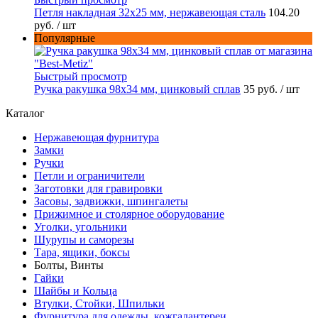
Петля накладная 32х25 мм, нержавеющая сталь
104.20
руб.
/ шт
Популярные
Быстрый просмотр
Ручка ракушка 98x34 мм, цинковый сплав
35 руб.
/ шт
Каталог
Нержавеющая фурнитура
Замки
Ручки
Петли и ограничители
Заготовки для гравировки
Засовы, задвижки, шпингалеты
Прижимное и столярное оборудование
Уголки, угольники
Шурупы и саморезы
Тара, ящики, боксы
Болты, Винты
Гайки
Шайбы и Кольца
Втулки, Стойки, Шпильки
Фурнитура для одежды, кожгалантереи