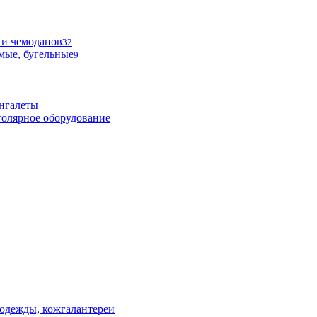
 и чемоданов
32
мые, бугельные
9
нгалеты
олярное оборудование
одежды, кожгалантереи