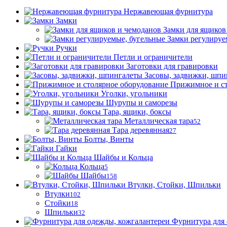
Нержавеющая фурнитура
Замки
Замки для ящиков
Замки регулируе
Ручки
Петли и ограничители
Заготовки для гравировки
Засовы, задвижки, шпи
Прижимное и ст
Уголки, угольники
Шурупы и саморезы
Тара, ящики, боксы
Металлическая тара
52
Тара деревянная
27
Болты, Винты
Гайки
Шайбы и Кольца
Кольца
5
Шайбы
158
Втулки, Стойки, Шпильки
Втулки
102
Стойки
18
Шпильки
32
Фурнитура для 