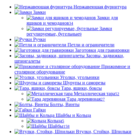
Нержавеющая фурнитура
Замки
Замки для
ящиков и чемоданов
34
Замки
регулируемые, бугельные
9
Ручки
Петли и ограничители
Заготовки для гравировки
Засовы, задвижки,
шпингалеты
Прижимное и
столярное оборудование
Уголки, угольники
Шурупы и саморезы
Тара, ящики, боксы
Металлическая тара
52
Тара деревянная
27
Болты, Винты
Гайки
Шайбы и Кольца
Кольца
5
Шайбы
158
Втулки, Стойки, Шпильки