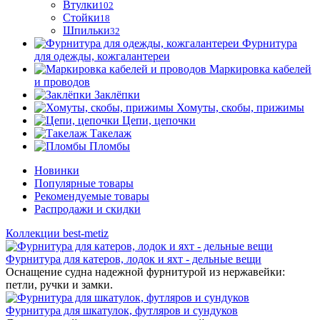
Втулки
102
Стойки
18
Шпильки
32
Фурнитура
для одежды, кожгалантереи
Маркировка кабелей
и проводов
Заклёпки
Хомуты, скобы, прижимы
Цепи, цепочки
Такелаж
Пломбы
Новинки
Популярные товары
Рекомендуемые товары
Распродажи и скидки
Коллекции best-metiz
Фурнитура для катеров, лодок и яхт - дельные вещи
Оснащение судна надежной фурнитурой из нержавейки:
петли, ручки и замки.
Фурнитура для шкатулок, футляров и сундуков