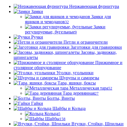
Нержавеющая фурнитура
Замки
Замки для
ящиков и чемоданов
32
Замки
регулируемые, бугельные
9
Ручки
Петли и ограничители
Заготовки для гравировки
Засовы, задвижки,
шпингалеты
Прижимное и
столярное оборудование
Уголки, угольники
Шурупы и саморезы
Тара, ящики, боксы
Металлическая тара
52
Тара деревянная
27
Болты, Винты
Гайки
Шайбы и Кольца
Кольца
5
Шайбы
158
Втулки, Стойки, Шпильки