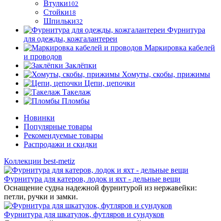
Втулки
102
Стойки
18
Шпильки
32
Фурнитура
для одежды, кожгалантереи
Маркировка кабелей
и проводов
Заклёпки
Хомуты, скобы, прижимы
Цепи, цепочки
Такелаж
Пломбы
Новинки
Популярные товары
Рекомендуемые товары
Распродажи и скидки
Коллекции best-metiz
Фурнитура для катеров, лодок и яхт - дельные вещи
Оснащение судна надежной фурнитурой из нержавейки:
петли, ручки и замки.
Фурнитура для шкатулок, футляров и сундуков