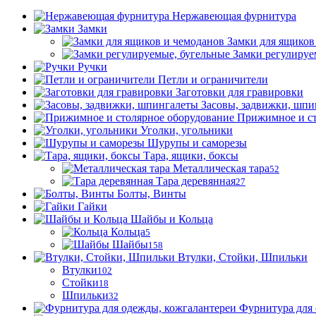
Нержавеющая фурнитура
Замки
Замки для ящиков
Замки регулируе
Ручки
Петли и ограничители
Заготовки для гравировки
Засовы, задвижки, шпи
Прижимное и ст
Уголки, угольники
Шурупы и саморезы
Тара, ящики, боксы
Металлическая тара
52
Тара деревянная
27
Болты, Винты
Гайки
Шайбы и Кольца
Кольца
5
Шайбы
158
Втулки, Стойки, Шпильки
Втулки
102
Стойки
18
Шпильки
32
Фурнитура для 