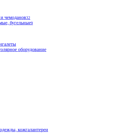
 и чемоданов
32
мые, бугельные
9
нгалеты
олярное оборудование
одежды, кожгалантереи