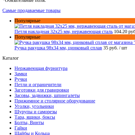
*
Обязательные поля.
Самые продаваемые товары
Популярные
Петля накладная 32х25 мм, нержавеющая сталь
104.20 ру
Популярные
Ручка ракушка 98x34 мм, цинковый сплав
35 руб.
/ шт
Каталог
Нержавеющая фурнитура
Замки
Ручки
Петли и ограничители
Заготовки для гравировки
Засовы, задвижки, шпингалеты
Прижимное и столярное оборудование
Уголки, угольники
Шурупы и саморезы
Тара, ящики, боксы
Болты, Винты
Гайки
Шайбы и Кольца