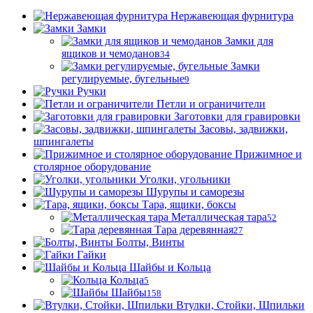
Нержавеющая фурнитура
Замки
Замки для
ящиков и чемоданов
34
Замки
регулируемые, бугельные
9
Ручки
Петли и ограничители
Заготовки для гравировки
Засовы, задвижки,
шпингалеты
Прижимное и
столярное оборудование
Уголки, угольники
Шурупы и саморезы
Тара, ящики, боксы
Металлическая тара
52
Тара деревянная
27
Болты, Винты
Гайки
Шайбы и Кольца
Кольца
5
Шайбы
158
Втулки, Стойки, Шпильки