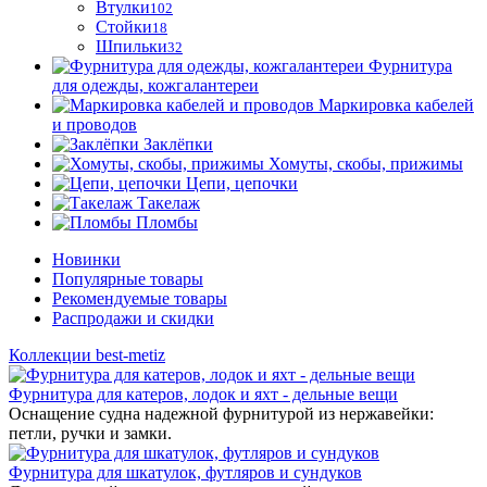
Втулки
102
Стойки
18
Шпильки
32
Фурнитура
для одежды, кожгалантереи
Маркировка кабелей
и проводов
Заклёпки
Хомуты, скобы, прижимы
Цепи, цепочки
Такелаж
Пломбы
Новинки
Популярные товары
Рекомендуемые товары
Распродажи и скидки
Коллекции best-metiz
Фурнитура для катеров, лодок и яхт - дельные вещи
Оснащение судна надежной фурнитурой из нержавейки:
петли, ручки и замки.
Фурнитура для шкатулок, футляров и сундуков