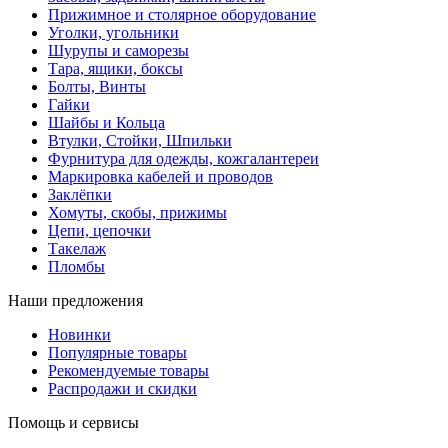
Прижимное и столярное оборудование
Уголки, угольники
Шурупы и саморезы
Тара, ящики, боксы
Болты, Винты
Гайки
Шайбы и Кольца
Втулки, Стойки, Шпильки
Фурнитура для одежды, кожгалантереи
Маркировка кабелей и проводов
Заклёпки
Хомуты, скобы, прижимы
Цепи, цепочки
Такелаж
Пломбы
Наши предложения
Новинки
Популярные товары
Рекомендуемые товары
Распродажи и скидки
Помощь и сервисы