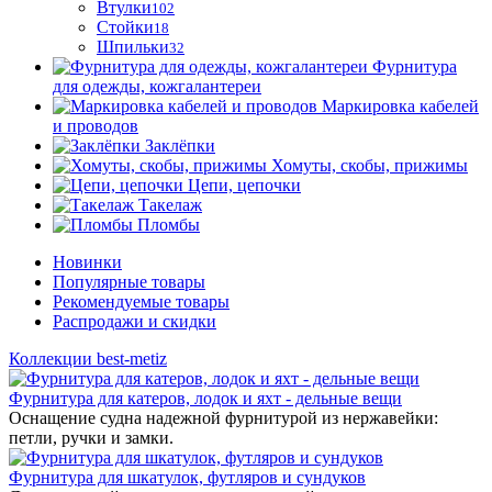
Втулки
102
Стойки
18
Шпильки
32
Фурнитура
для одежды, кожгалантереи
Маркировка кабелей
и проводов
Заклёпки
Хомуты, скобы, прижимы
Цепи, цепочки
Такелаж
Пломбы
Новинки
Популярные товары
Рекомендуемые товары
Распродажи и скидки
Коллекции best-metiz
Фурнитура для катеров, лодок и яхт - дельные вещи
Оснащение судна надежной фурнитурой из нержавейки:
петли, ручки и замки.
Фурнитура для шкатулок, футляров и сундуков