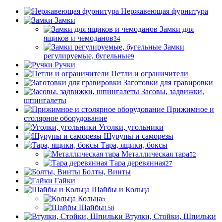
Нержавеющая фурнитура
Замки
Замки для
ящиков и чемоданов
34
Замки
регулируемые, бугельные
9
Ручки
Петли и ограничители
Заготовки для гравировки
Засовы, задвижки,
шпингалеты
Прижимное и
столярное оборудование
Уголки, угольники
Шурупы и саморезы
Тара, ящики, боксы
Металлическая тара
52
Тара деревянная
27
Болты, Винты
Гайки
Шайбы и Кольца
Кольца
5
Шайбы
158
Втулки, Стойки, Шпильки