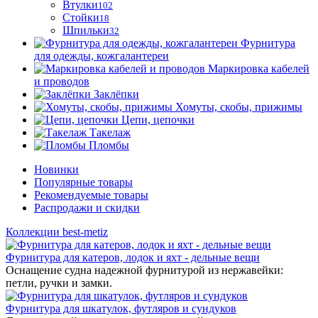
Втулки
102
Стойки
18
Шпильки
32
Фурнитура
для одежды, кожгалантереи
Маркировка кабелей
и проводов
Заклёпки
Хомуты, скобы, прижимы
Цепи, цепочки
Такелаж
Пломбы
Новинки
Популярные товары
Рекомендуемые товары
Распродажи и скидки
Коллекции best-metiz
Фурнитура для катеров, лодок и яхт - дельные вещи
Оснащение судна надежной фурнитурой из нержавейки:
петли, ручки и замки.
Фурнитура для шкатулок, футляров и сундуков