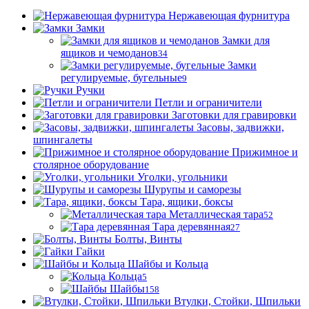
Нержавеющая фурнитура
Замки
Замки для
ящиков и чемоданов
34
Замки
регулируемые, бугельные
9
Ручки
Петли и ограничители
Заготовки для гравировки
Засовы, задвижки,
шпингалеты
Прижимное и
столярное оборудование
Уголки, угольники
Шурупы и саморезы
Тара, ящики, боксы
Металлическая тара
52
Тара деревянная
27
Болты, Винты
Гайки
Шайбы и Кольца
Кольца
5
Шайбы
158
Втулки, Стойки, Шпильки