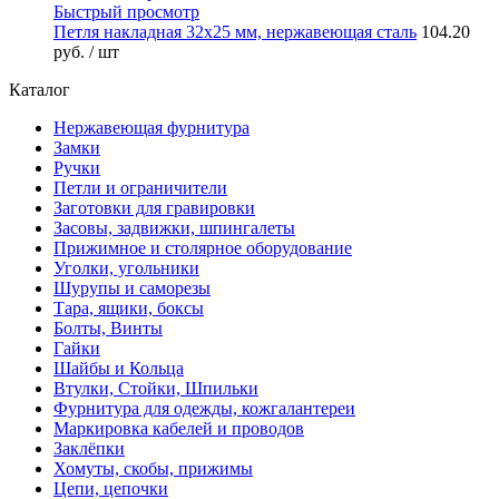
Быстрый просмотр
Петля накладная 32х25 мм, нержавеющая сталь
104.20
руб.
/ шт
Каталог
Нержавеющая фурнитура
Замки
Ручки
Петли и ограничители
Заготовки для гравировки
Засовы, задвижки, шпингалеты
Прижимное и столярное оборудование
Уголки, угольники
Шурупы и саморезы
Тара, ящики, боксы
Болты, Винты
Гайки
Шайбы и Кольца
Втулки, Стойки, Шпильки
Фурнитура для одежды, кожгалантереи
Маркировка кабелей и проводов
Заклёпки
Хомуты, скобы, прижимы
Цепи, цепочки