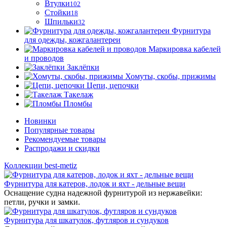
Втулки
102
Стойки
18
Шпильки
32
Фурнитура
для одежды, кожгалантереи
Маркировка кабелей
и проводов
Заклёпки
Хомуты, скобы, прижимы
Цепи, цепочки
Такелаж
Пломбы
Новинки
Популярные товары
Рекомендуемые товары
Распродажи и скидки
Коллекции best-metiz
Фурнитура для катеров, лодок и яхт - дельные вещи
Оснащение судна надежной фурнитурой из нержавейки:
петли, ручки и замки.
Фурнитура для шкатулок, футляров и сундуков