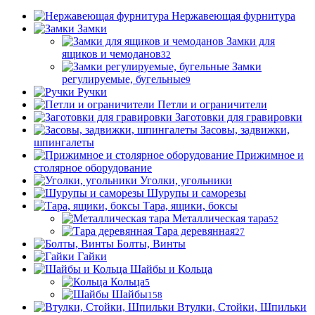
Нержавеющая фурнитура
Замки
Замки для
ящиков и чемоданов
32
Замки
регулируемые, бугельные
9
Ручки
Петли и ограничители
Заготовки для гравировки
Засовы, задвижки,
шпингалеты
Прижимное и
столярное оборудование
Уголки, угольники
Шурупы и саморезы
Тара, ящики, боксы
Металлическая тара
52
Тара деревянная
27
Болты, Винты
Гайки
Шайбы и Кольца
Кольца
5
Шайбы
158
Втулки, Стойки, Шпильки