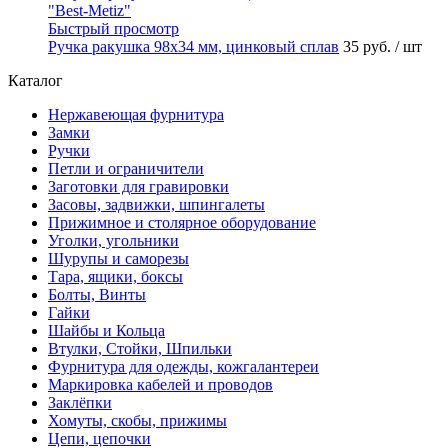
Быстрый просмотр
Ручка ракушка 98x34 мм, цинковый сплав
35 руб.
/ шт
Каталог
Нержавеющая фурнитура
Замки
Ручки
Петли и ограничители
Заготовки для гравировки
Засовы, задвижки, шпингалеты
Прижимное и столярное оборудование
Уголки, угольники
Шурупы и саморезы
Тара, ящики, боксы
Болты, Винты
Гайки
Шайбы и Кольца
Втулки, Стойки, Шпильки
Фурнитура для одежды, кожгалантереи
Маркировка кабелей и проводов
Заклёпки
Хомуты, скобы, прижимы
Цепи, цепочки