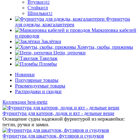
Втулки
102
Стойки
18
Шпильки
32
Фурнитура
для одежды, кожгалантереи
Маркировка кабелей
и проводов
Заклёпки
Хомуты, скобы, прижимы
Цепи, цепочки
Такелаж
Пломбы
Новинки
Популярные товары
Рекомендуемые товары
Распродажи и скидки
Коллекции best-metiz
Фурнитура для катеров, лодок и яхт - дельные вещи
Оснащение судна надежной фурнитурой из нержавейки:
петли, ручки и замки.
Фурнитура для шкатулок, футляров и сундуков