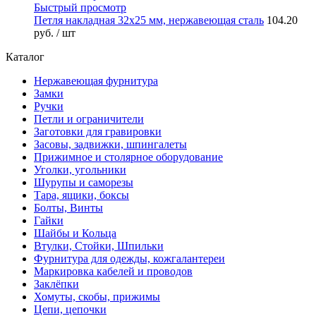
Быстрый просмотр
Петля накладная 32х25 мм, нержавеющая сталь
104.20
руб.
/ шт
Каталог
Нержавеющая фурнитура
Замки
Ручки
Петли и ограничители
Заготовки для гравировки
Засовы, задвижки, шпингалеты
Прижимное и столярное оборудование
Уголки, угольники
Шурупы и саморезы
Тара, ящики, боксы
Болты, Винты
Гайки
Шайбы и Кольца
Втулки, Стойки, Шпильки
Фурнитура для одежды, кожгалантереи
Маркировка кабелей и проводов
Заклёпки
Хомуты, скобы, прижимы
Цепи, цепочки