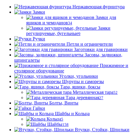
Нержавеющая фурнитура
Замки
Замки для
ящиков и чемоданов
34
Замки
регулируемые, бугельные
9
Ручки
Петли и ограничители
Заготовки для гравировки
Засовы, задвижки,
шпингалеты
Прижимное и
столярное оборудование
Уголки, угольники
Шурупы и саморезы
Тара, ящики, боксы
Металлическая тара
52
Тара деревянная
27
Болты, Винты
Гайки
Шайбы и Кольца
Кольца
5
Шайбы
158
Втулки, Стойки, Шпильки