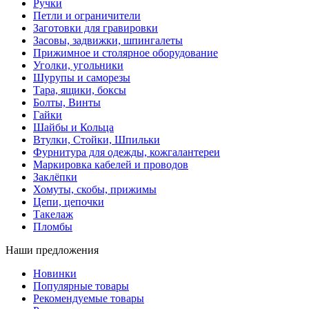
Ручки
Петли и ограничители
Заготовки для гравировки
Засовы, задвижки, шпингалеты
Прижимное и столярное оборудование
Уголки, угольники
Шурупы и саморезы
Тара, ящики, боксы
Болты, Винты
Гайки
Шайбы и Кольца
Втулки, Стойки, Шпильки
Фурнитура для одежды, кожгалантереи
Маркировка кабелей и проводов
Заклёпки
Хомуты, скобы, прижимы
Цепи, цепочки
Такелаж
Пломбы
Наши предложения
Новинки
Популярные товары
Рекомендуемые товары