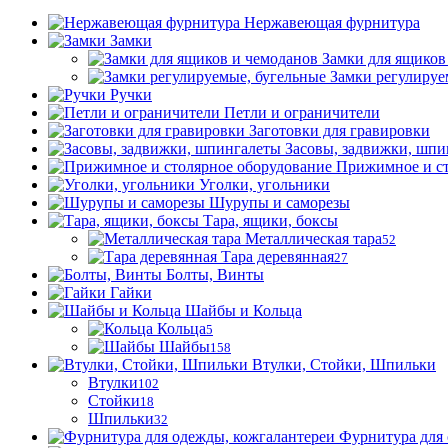
Нержавеющая фурнитура
Замки
Замки для ящиков
Замки регулируе
Ручки
Петли и ограничители
Заготовки для гравировки
Засовы, задвижки, шпи
Прижимное и ст
Уголки, угольники
Шурупы и саморезы
Тара, ящики, боксы
Металлическая тара
52
Тара деревянная
27
Болты, Винты
Гайки
Шайбы и Кольца
Кольца
5
Шайбы
158
Втулки, Стойки, Шпильки
Втулки
102
Стойки
18
Шпильки
32
Фурнитура для 