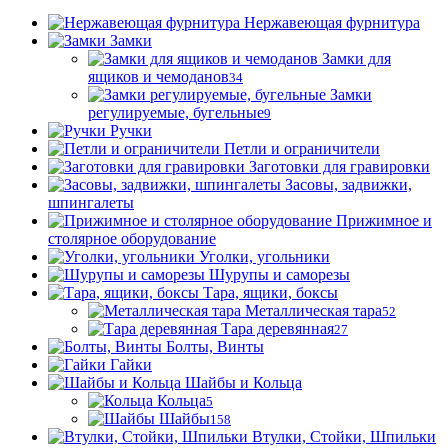
Нержавеющая фурнитура
Замки
Замки для
ящиков и чемоданов
34
Замки
регулируемые, бугельные
9
Ручки
Петли и ограничители
Заготовки для гравировки
Засовы, задвижки,
шпингалеты
Прижимное и
столярное оборудование
Уголки, угольники
Шурупы и саморезы
Тара, ящики, боксы
Металлическая тара
52
Тара деревянная
27
Болты, Винты
Гайки
Шайбы и Кольца
Кольца
5
Шайбы
158
Втулки, Стойки, Шпильки