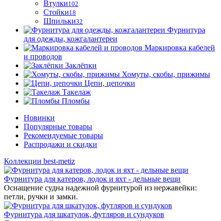
Втулки
102
Стойки
18
Шпильки
32
Фурнитура
для одежды, кожгалантереи
Маркировка кабелей
и проводов
Заклёпки
Хомуты, скобы, прижимы
Цепи, цепочки
Такелаж
Пломбы
Новинки
Популярные товары
Рекомендуемые товары
Распродажи и скидки
Коллекции best-metiz
Фурнитура для катеров, лодок и яхт - дельные вещи
Оснащение судна надежной фурнитурой из нержавейки:
петли, ручки и замки.
Фурнитура для шкатулок, футляров и сундуков