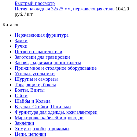
Быстрый просмотр
Петля накладная 32х25 мм, нержавеющая сталь
104.20
руб.
/ шт
Каталог
Нержавеющая фурнитура
Замки
Ручки
Петли и ограничители
Заготовки для гравировки
Засовы, задвижки, шпингалеты
Прижимное и столярное оборудование
Уголки, угольники
Шурупы и саморезы
Тара, ящики, боксы
Болты, Винты
Гайки
Шайбы и Кольца
Втулки, Стойки, Шпильки
Фурнитура для одежды, кожгалантереи
Маркировка кабелей и проводов
Заклёпки
Хомуты, скобы, прижимы
Цепи, цепочки