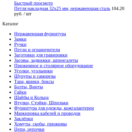
Быстрый просмотр
Петля накладная 32х25 мм, нержавеющая сталь
104.20
руб.
/ шт
Каталог
Нержавеющая фурнитура
Замки
Ручки
Петли и ограничители
Заготовки для гравировки
Засовы, задвижки, шпингалеты
Прижимное и столярное оборудование
Уголки, угольники
Шурупы и саморезы
Тара, ящики, боксы
Болты, Винты
Гайки
Шайбы и Кольца
Втулки, Стойки, Шпильки
Фурнитура для одежды, кожгалантереи
Маркировка кабелей и проводов
Заклёпки
Хомуты, скобы, прижимы
Цепи, цепочки