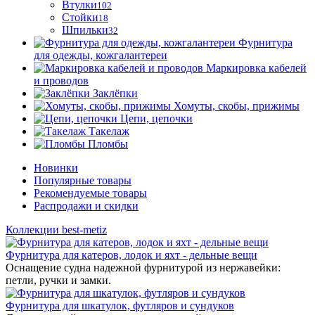
Втулки
102
Стойки
18
Шпильки
32
Фурнитура
для одежды, кожгалантереи
Маркировка кабелей
и проводов
Заклёпки
Хомуты, скобы, прижимы
Цепи, цепочки
Такелаж
Пломбы
Новинки
Популярные товары
Рекомендуемые товары
Распродажи и скидки
Коллекции best-metiz
Фурнитура для катеров, лодок и яхт - дельные вещи
Оснащение судна надежной фурнитурой из нержавейки:
петли, ручки и замки.
Фурнитура для шкатулок, футляров и сундуков