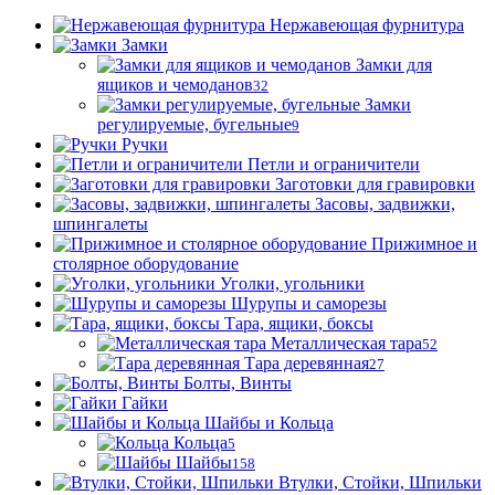
Нержавеющая фурнитура
Замки
Замки для
ящиков и чемоданов
32
Замки
регулируемые, бугельные
9
Ручки
Петли и ограничители
Заготовки для гравировки
Засовы, задвижки,
шпингалеты
Прижимное и
столярное оборудование
Уголки, угольники
Шурупы и саморезы
Тара, ящики, боксы
Металлическая тара
52
Тара деревянная
27
Болты, Винты
Гайки
Шайбы и Кольца
Кольца
5
Шайбы
158
Втулки, Стойки, Шпильки