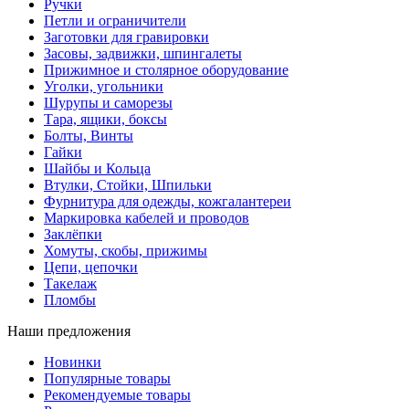
Ручки
Петли и ограничители
Заготовки для гравировки
Засовы, задвижки, шпингалеты
Прижимное и столярное оборудование
Уголки, угольники
Шурупы и саморезы
Тара, ящики, боксы
Болты, Винты
Гайки
Шайбы и Кольца
Втулки, Стойки, Шпильки
Фурнитура для одежды, кожгалантереи
Маркировка кабелей и проводов
Заклёпки
Хомуты, скобы, прижимы
Цепи, цепочки
Такелаж
Пломбы
Наши предложения
Новинки
Популярные товары
Рекомендуемые товары