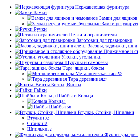
Нержавеющая фурнитура
Замки
Замки для ящиков
Замки регулируе
Ручки
Петли и ограничители
Заготовки для гравировки
Засовы, задвижки, шпи
Прижимное и ст
Уголки, угольники
Шурупы и саморезы
Тара, ящики, боксы
Металлическая тара
52
Тара деревянная
27
Болты, Винты
Гайки
Шайбы и Кольца
Кольца
5
Шайбы
158
Втулки, Стойки, Шпильки
Втулки
102
Стойки
18
Шпильки
32
Фурнитура для 