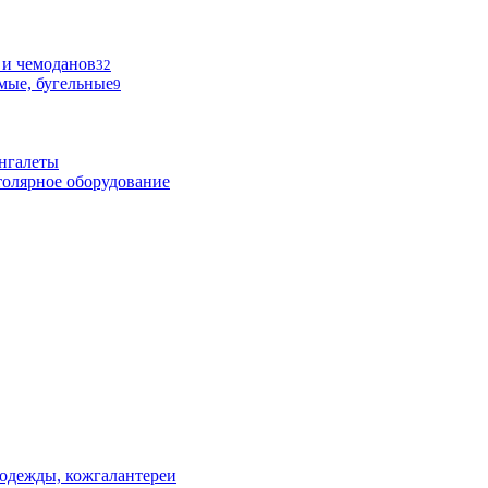
 и чемоданов
32
мые, бугельные
9
нгалеты
олярное оборудование
одежды, кожгалантереи