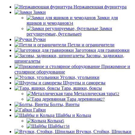
Нержавеющая фурнитура
Замки
Замки для
ящиков и чемоданов
34
Замки
регулируемые, бугельные
9
Ручки
Петли и ограничители
Заготовки для гравировки
Засовы, задвижки,
шпингалеты
Прижимное и
столярное оборудование
Уголки, угольники
Шурупы и саморезы
Тара, ящики, боксы
Металлическая тара
52
Тара деревянная
27
Болты, Винты
Гайки
Шайбы и Кольца
Кольца
5
Шайбы
158
Втулки, Стойки, Шпильки