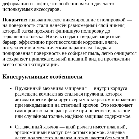
деформации и люфта, что особенно важно для часто
используемых аксессуаров.
Покрытие:
гальваническое никелирование с полировкой —
на поверхность стали нанесён равномерный слой никеля,
который затем проходит финишную полировку до
зеркального блеска. Никель создаёт твёрдый защитный
барьер, эффективно противостоящий коррозии, влаге,
потускнению и механическим царапинам. Гладкая
полированная поверхность не собирает пыль, легко очищается
и сохраняет привлекательный внешний вид на протяжении
всего срока эксплуатации.
Конструктивные особенности
Пружинный механизм запирания — внутри корпуса
размещена компактная стальная пружина, которая
автоматически фиксирует серьгу в закрытом положении
при накидывании на ответный крючок. Это исключает
самопроизвольное раскрытие при переноске, наклоне
или случайном толчке, надёжно защищая содержимое.
Сглаженный язычок — край рычага имеет плавный,
эргономичный выступ без острых кромок. Защёлка
легко поддевается пальцем и открывается без усилий,