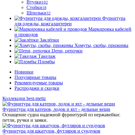
Втулки
102
Стойки
18
Шпильки
32
Фурнитура
для одежды, кожгалантереи
Маркировка кабелей
и проводов
Заклёпки
Хомуты, скобы, прижимы
Цепи, цепочки
Такелаж
Пломбы
Новинки
Популярные товары
Рекомендуемые товары
Распродажи и скидки
Коллекции best-metiz
Фурнитура для катеров, лодок и яхт - дельные вещи
Оснащение судна надежной фурнитурой из нержавейки:
петли, ручки и замки.
Фурнитура для шкатулок, футляров и сундуков