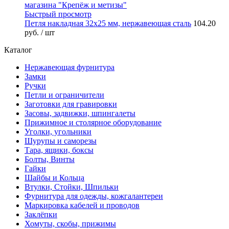
Быстрый просмотр
Петля накладная 32х25 мм, нержавеющая сталь
104.20
руб.
/ шт
Каталог
Нержавеющая фурнитура
Замки
Ручки
Петли и ограничители
Заготовки для гравировки
Засовы, задвижки, шпингалеты
Прижимное и столярное оборудование
Уголки, угольники
Шурупы и саморезы
Тара, ящики, боксы
Болты, Винты
Гайки
Шайбы и Кольца
Втулки, Стойки, Шпильки
Фурнитура для одежды, кожгалантереи
Маркировка кабелей и проводов
Заклёпки
Хомуты, скобы, прижимы