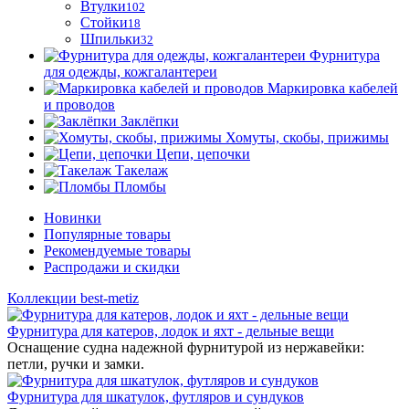
Втулки
102
Стойки
18
Шпильки
32
Фурнитура
для одежды, кожгалантереи
Маркировка кабелей
и проводов
Заклёпки
Хомуты, скобы, прижимы
Цепи, цепочки
Такелаж
Пломбы
Новинки
Популярные товары
Рекомендуемые товары
Распродажи и скидки
Коллекции best-metiz
Фурнитура для катеров, лодок и яхт - дельные вещи
Оснащение судна надежной фурнитурой из нержавейки:
петли, ручки и замки.
Фурнитура для шкатулок, футляров и сундуков