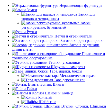
Нержавеющая фурнитура
Замки
Замки для
ящиков и чемоданов
34
Замки
регулируемые, бугельные
9
Ручки
Петли и ограничители
Заготовки для гравировки
Засовы, задвижки,
шпингалеты
Прижимное и
столярное оборудование
Уголки, угольники
Шурупы и саморезы
Тара, ящики, боксы
Металлическая тара
52
Тара деревянная
27
Болты, Винты
Гайки
Шайбы и Кольца
Кольца
5
Шайбы
158
Втулки, Стойки, Шпильки