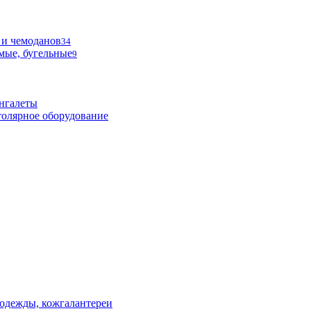
 и чемоданов
34
мые, бугельные
9
нгалеты
олярное оборудование
одежды, кожгалантереи