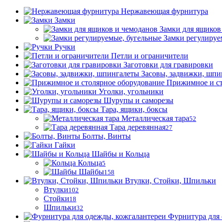
Нержавеющая фурнитура
Замки
Замки для ящиков
Замки регулируе
Ручки
Петли и ограничители
Заготовки для гравировки
Засовы, задвижки, шпи
Прижимное и ст
Уголки, угольники
Шурупы и саморезы
Тара, ящики, боксы
Металлическая тара
52
Тара деревянная
27
Болты, Винты
Гайки
Шайбы и Кольца
Кольца
5
Шайбы
158
Втулки, Стойки, Шпильки
Втулки
102
Стойки
18
Шпильки
32
Фурнитура для 