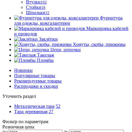
Втулки
102
Стойки
18
Шпильки
32
Фурнитура
для одежды, кожгалантереи
Маркировка кабелей
и проводов
Заклёпки
Хомуты, скобы, прижимы
Цепи, цепочки
Такелаж
Пломбы
Новинки
Популярные товары
Рекомендуемые товары
Распродажи и скидки
Уточнить раздел
Металлическая тара
52
Тара деревянная
27
Фильтр по параметрам
Розничная цена