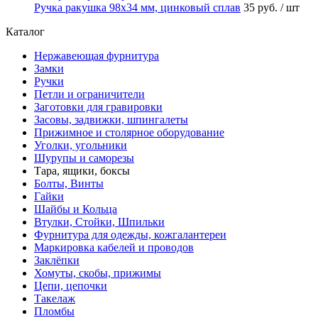
Ручка ракушка 98x34 мм, цинковый сплав
35 руб.
/ шт
Каталог
Нержавеющая фурнитура
Замки
Ручки
Петли и ограничители
Заготовки для гравировки
Засовы, задвижки, шпингалеты
Прижимное и столярное оборудование
Уголки, угольники
Шурупы и саморезы
Тара, ящики, боксы
Болты, Винты
Гайки
Шайбы и Кольца
Втулки, Стойки, Шпильки
Фурнитура для одежды, кожгалантереи
Маркировка кабелей и проводов
Заклёпки
Хомуты, скобы, прижимы
Цепи, цепочки
Такелаж
Пломбы