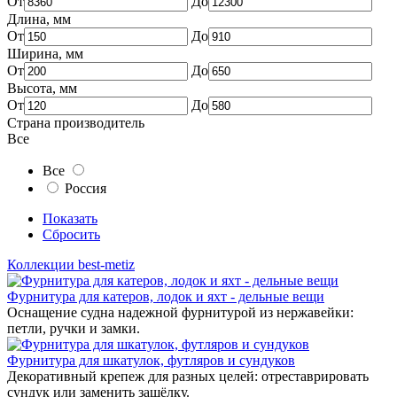
От
До
Длина, мм
От
До
Ширина, мм
От
До
Высота, мм
От
До
Страна производитель
Все
Все
Россия
Показать
Сбросить
Коллекции best-metiz
Фурнитура для катеров, лодок и яхт - дельные вещи
Оснащение судна надежной фурнитурой из нержавейки:
петли, ручки и замки.
Фурнитура для шкатулок, футляров и сундуков
Декоративный крепеж для разных целей: отреставрировать
сундук или заменить защёлку.