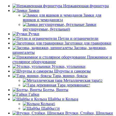
Нержавеющая фурнитура
Замки
Замки для
ящиков и чемоданов
34
Замки
регулируемые, бугельные
9
Ручки
Петли и ограничители
Заготовки для гравировки
Засовы, задвижки,
шпингалеты
Прижимное и
столярное оборудование
Уголки, угольники
Шурупы и саморезы
Тара, ящики, боксы
Металлическая тара
52
Тара деревянная
27
Болты, Винты
Гайки
Шайбы и Кольца
Кольца
5
Шайбы
158
Втулки, Стойки, Шпильки