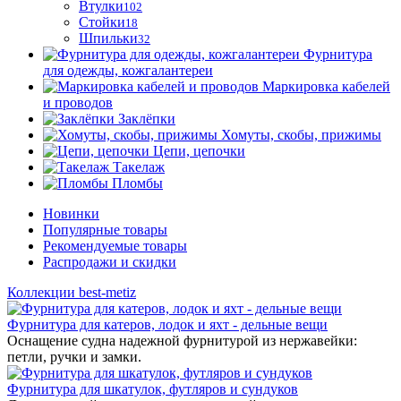
Втулки
102
Стойки
18
Шпильки
32
Фурнитура
для одежды, кожгалантереи
Маркировка кабелей
и проводов
Заклёпки
Хомуты, скобы, прижимы
Цепи, цепочки
Такелаж
Пломбы
Новинки
Популярные товары
Рекомендуемые товары
Распродажи и скидки
Коллекции best-metiz
Фурнитура для катеров, лодок и яхт - дельные вещи
Оснащение судна надежной фурнитурой из нержавейки:
петли, ручки и замки.
Фурнитура для шкатулок, футляров и сундуков