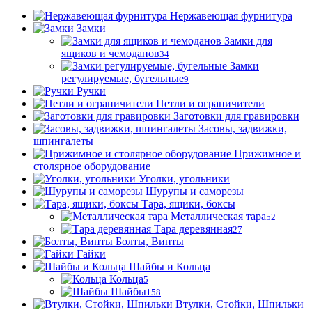
Нержавеющая фурнитура
Замки
Замки для
ящиков и чемоданов
34
Замки
регулируемые, бугельные
9
Ручки
Петли и ограничители
Заготовки для гравировки
Засовы, задвижки,
шпингалеты
Прижимное и
столярное оборудование
Уголки, угольники
Шурупы и саморезы
Тара, ящики, боксы
Металлическая тара
52
Тара деревянная
27
Болты, Винты
Гайки
Шайбы и Кольца
Кольца
5
Шайбы
158
Втулки, Стойки, Шпильки