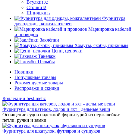
Втулки
102
Стойки
18
Шпильки
32
Фурнитура
для одежды, кожгалантереи
Маркировка кабелей
и проводов
Заклёпки
Хомуты, скобы, прижимы
Цепи, цепочки
Такелаж
Пломбы
Новинки
Популярные товары
Рекомендуемые товары
Распродажи и скидки
Коллекции best-metiz
Фурнитура для катеров, лодок и яхт - дельные вещи
Оснащение судна надежной фурнитурой из нержавейки:
петли, ручки и замки.
Фурнитура для шкатулок, футляров и сундуков