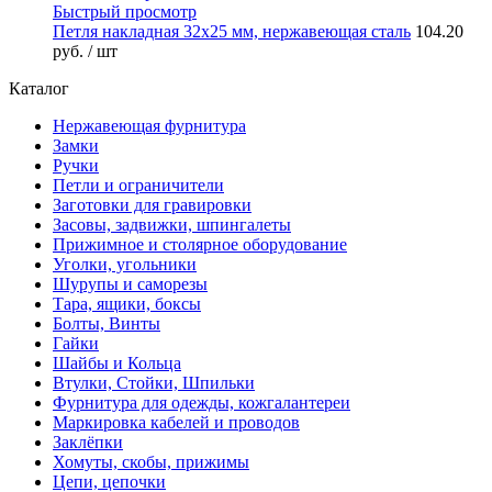
Быстрый просмотр
Петля накладная 32х25 мм, нержавеющая сталь
104.20
руб.
/ шт
Каталог
Нержавеющая фурнитура
Замки
Ручки
Петли и ограничители
Заготовки для гравировки
Засовы, задвижки, шпингалеты
Прижимное и столярное оборудование
Уголки, угольники
Шурупы и саморезы
Тара, ящики, боксы
Болты, Винты
Гайки
Шайбы и Кольца
Втулки, Стойки, Шпильки
Фурнитура для одежды, кожгалантереи
Маркировка кабелей и проводов
Заклёпки
Хомуты, скобы, прижимы
Цепи, цепочки