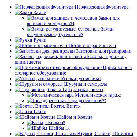
Нержавеющая фурнитура
Замки
Замки для
ящиков и чемоданов
34
Замки
регулируемые, бугельные
9
Ручки
Петли и ограничители
Заготовки для гравировки
Засовы, задвижки,
шпингалеты
Прижимное и
столярное оборудование
Уголки, угольники
Шурупы и саморезы
Тара, ящики, боксы
Металлическая тара
52
Тара деревянная
27
Болты, Винты
Гайки
Шайбы и Кольца
Кольца
5
Шайбы
158
Втулки, Стойки, Шпильки