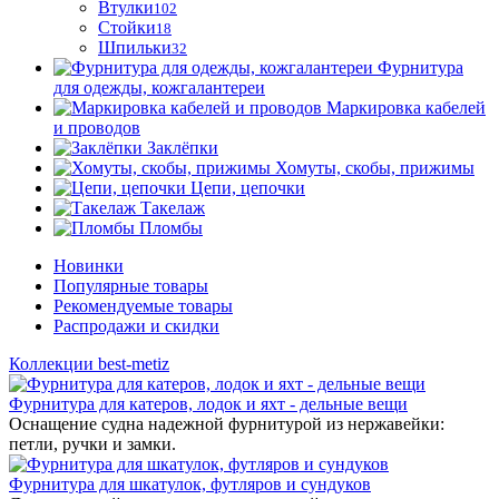
Втулки
102
Стойки
18
Шпильки
32
Фурнитура
для одежды, кожгалантереи
Маркировка кабелей
и проводов
Заклёпки
Хомуты, скобы, прижимы
Цепи, цепочки
Такелаж
Пломбы
Новинки
Популярные товары
Рекомендуемые товары
Распродажи и скидки
Коллекции best-metiz
Фурнитура для катеров, лодок и яхт - дельные вещи
Оснащение судна надежной фурнитурой из нержавейки:
петли, ручки и замки.
Фурнитура для шкатулок, футляров и сундуков