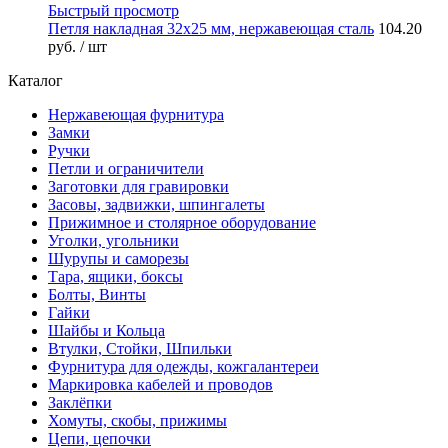
Быстрый просмотр
Петля накладная 32х25 мм, нержавеющая сталь
104.20
руб.
/ шт
Каталог
Нержавеющая фурнитура
Замки
Ручки
Петли и ограничители
Заготовки для гравировки
Засовы, задвижки, шпингалеты
Прижимное и столярное оборудование
Уголки, угольники
Шурупы и саморезы
Тара, ящики, боксы
Болты, Винты
Гайки
Шайбы и Кольца
Втулки, Стойки, Шпильки
Фурнитура для одежды, кожгалантереи
Маркировка кабелей и проводов
Заклёпки
Хомуты, скобы, прижимы
Цепи, цепочки