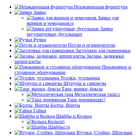
Нержавеющая фурнитура
Замки
Замки для
ящиков и чемоданов
34
Замки
регулируемые, бугельные
9
Ручки
Петли и ограничители
Заготовки для гравировки
Засовы, задвижки,
шпингалеты
Прижимное и
столярное оборудование
Уголки, угольники
Шурупы и саморезы
Тара, ящики, боксы
Металлическая тара
52
Тара деревянная
27
Болты, Винты
Гайки
Шайбы и Кольца
Кольца
5
Шайбы
158
Втулки, Стойки, Шпильки