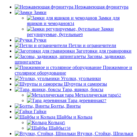
Нержавеющая фурнитура
Замки
Замки для
ящиков и чемоданов
34
Замки
регулируемые, бугельные
9
Ручки
Петли и ограничители
Заготовки для гравировки
Засовы, задвижки,
шпингалеты
Прижимное и
столярное оборудование
Уголки, угольники
Шурупы и саморезы
Тара, ящики, боксы
Металлическая тара
52
Тара деревянная
27
Болты, Винты
Гайки
Шайбы и Кольца
Кольца
5
Шайбы
158
Втулки, Стойки, Шпильки