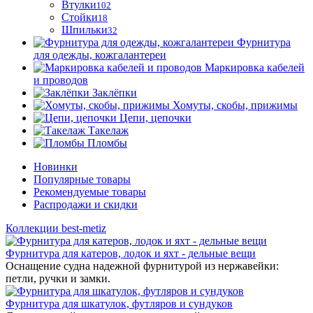
Втулки
102
Стойки
18
Шпильки
32
Фурнитура
для одежды, кожгалантереи
Маркировка кабелей
и проводов
Заклёпки
Хомуты, скобы, прижимы
Цепи, цепочки
Такелаж
Пломбы
Новинки
Популярные товары
Рекомендуемые товары
Распродажи и скидки
Коллекции best-metiz
Фурнитура для катеров, лодок и яхт - дельные вещи
Оснащение судна надежной фурнитурой из нержавейки:
петли, ручки и замки.
Фурнитура для шкатулок, футляров и сундуков