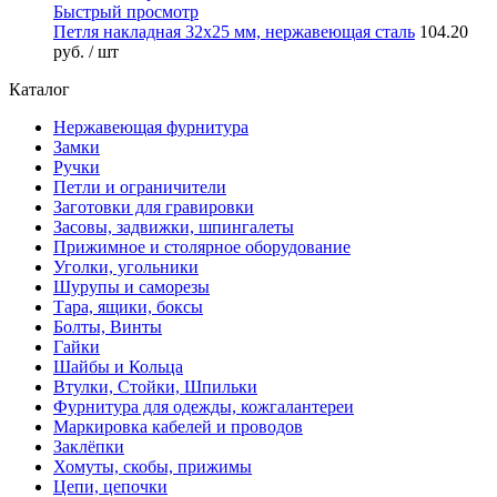
Быстрый просмотр
Петля накладная 32х25 мм, нержавеющая сталь
104.20
руб.
/ шт
Каталог
Нержавеющая фурнитура
Замки
Ручки
Петли и ограничители
Заготовки для гравировки
Засовы, задвижки, шпингалеты
Прижимное и столярное оборудование
Уголки, угольники
Шурупы и саморезы
Тара, ящики, боксы
Болты, Винты
Гайки
Шайбы и Кольца
Втулки, Стойки, Шпильки
Фурнитура для одежды, кожгалантереи
Маркировка кабелей и проводов
Заклёпки
Хомуты, скобы, прижимы
Цепи, цепочки